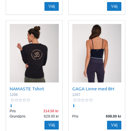
Välj
Välj
NAMASTE Tshirt
GAGA Linne med BH
1206
1207
Pris
314.50
Grundpris
629.00
Pris
698.00
Välj
Välj