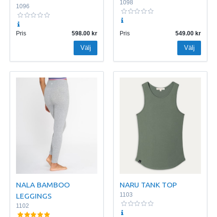
1098
1096
Pris
598.00
Pris
549.00
Välj
Välj
NALA BAMBOO
NARU TANK TOP
LEGGINGS
1103
1102