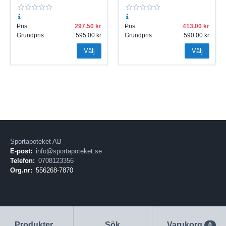
Pris
297.50
Pris
413.00
Grundpris
595.00
Grundpris
590.00
Välj
Välj
Sportapoteket AB
E-post:
info@sportapoteket.se
Telefon:
0708123356
Org.nr:
556268-7870
Produkter
Sök
Varukorg
0