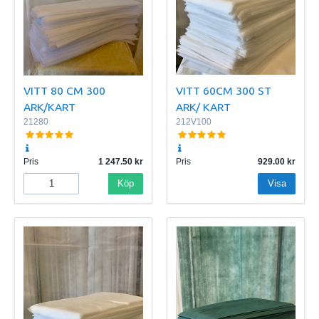
VITT 60CM 300 ST
VITT 80 CM 300
ARK/ KART
ARK/KART
212V100
21280
Pris
1 247.50
Pris
929.00
Köp
Visa