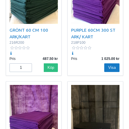
GRÖNT 60 CM 100
PURPLE 60CM 300 ST
ARK/KART
ARK/ KART
216R200
218P100
Pris
487.50
Pris
1 025.00
Köp
Visa