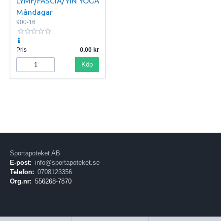
LYMF/FASCIA/YIN YOGA
Måndagar
900-16
Pris
0.00
Köp
Sportapoteket AB
E-post:
info@sportapoteket.se
Telefon:
0708123356
Org.nr:
556268-7870