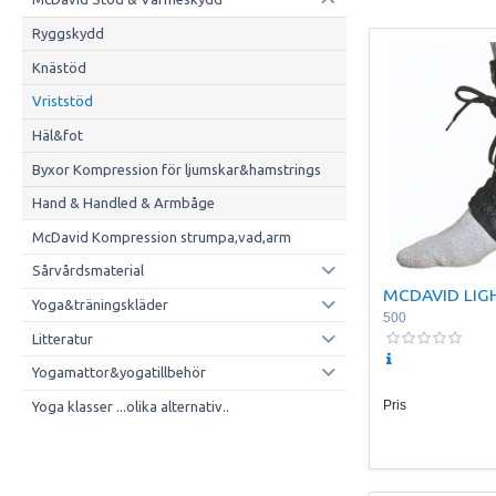
Ryggskydd
Knästöd
Vriststöd
Häl&fot
Byxor Kompression för ljumskar&hamstrings
Hand & Handled & Armbåge
McDavid Kompression strumpa,vad,arm
Sårvårdsmaterial
MCDAVID LIG
Yoga&träningskläder
500
Litteratur
Yogamattor&yogatillbehör
Pris
Yoga klasser ...olika alternativ..