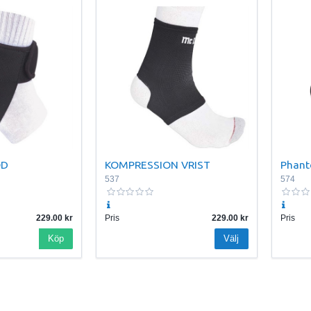
ÖD
KOMPRESSION VRIST
Phant
537
574
229.00
Pris
229.00
Pris
Köp
Välj