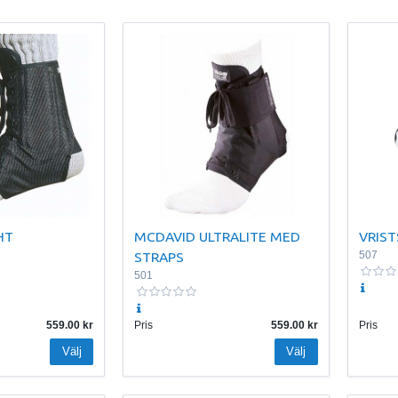
HT
MCDAVID ULTRALITE MED
VRIST
STRAPS
507
501
559.00
Pris
559.00
Pris
Välj
Välj