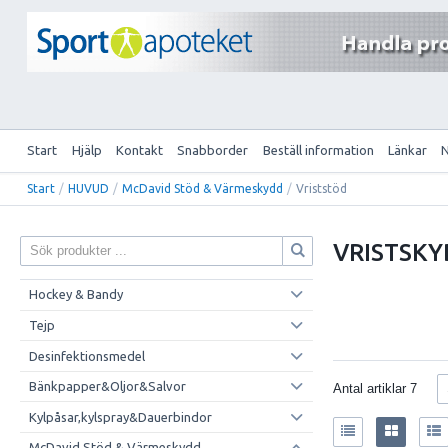
Start
Hjälp
Kontakt
Snabborder
Beställ information
Länkar
Start
/
HUVUD
/
McDavid Stöd & Värmeskydd
/
Vriststöd
VRISTSK
Hockey & Bandy
Tejp
Desinfektionsmedel
Bänkpapper&Oljor&Salvor
Antal artiklar
7
Kylpåsar,kylspray&Dauerbindor
McDavid Stöd & Värmeskydd