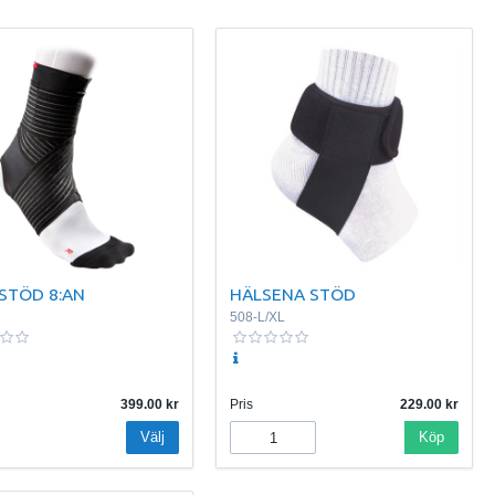
STÖD 8:AN
HÄLSENA STÖD
508-L/XL
399.00
Pris
229.00
Välj
Köp