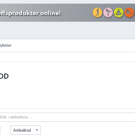
Nyheter
YDD
Artikelkod