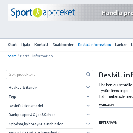
Start
Hjälp
Kontakt
Snabborder
Beställ information
Länkar
Start
/
Beställ information
Beställ i
Här kan du beställa 
Hockey & Bandy
Tyvärr finns ingen inf
Fält markerade med 
Tejp
Desinfektionsmedel
FÖRNAMN
Bänkpapper&Oljor&Salvor
EFTERNAMN
Kylpåsar,kylspray&Dauerbindor
McDavid Stöd & Värmeskydd