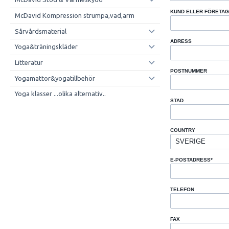
KUND ELLER FÖRETA
McDavid Kompression strumpa,vad,arm
Sårvårdsmaterial
ADRESS
Yoga&träningskläder
Litteratur
POSTNUMMER
Yogamattor&yogatillbehör
Yoga klasser ...olika alternativ..
STAD
COUNTRY
E-POSTADRESS
*
TELEFON
FAX