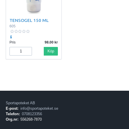
TENSOGEL 150 ML
605
Pris
98.00
Köp
Sportapoteket AB
E-post:
info@sportapoteket.se
Telefon:
0708123356
Org.nr:
556268-7870