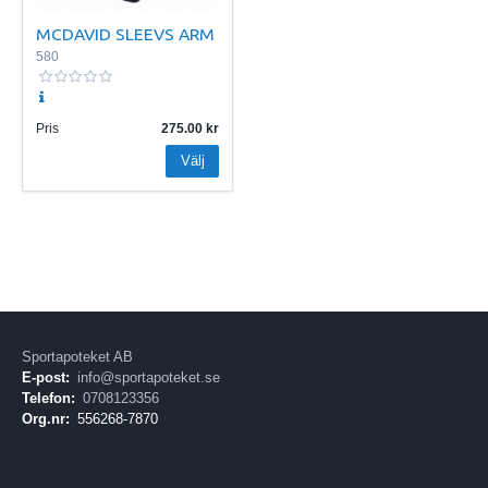
MCDAVID SLEEVS ARM
580
Pris
275.00
Välj
Sportapoteket AB
E-post:
info@sportapoteket.se
Telefon:
0708123356
Org.nr:
556268-7870