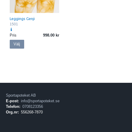
Leggings Genji
1501
Pris
998.00
Välj
Sportapoteket AB
E-post:
info@sportapoteket.se
Telefon:
0708123356
Org.nr:
556268-7870