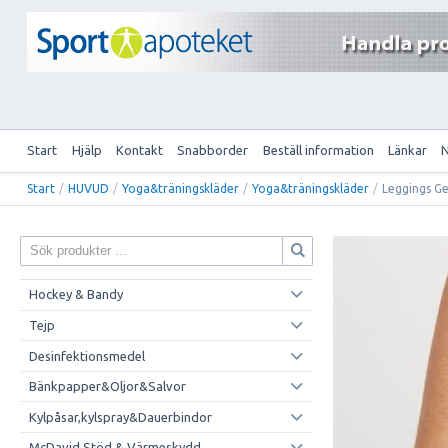
Start
Hjälp
Kontakt
Snabborder
Beställ information
Länkar
Start
/
HUVUD
/
Yoga&träningskläder
/
Yoga&träningskläder
/
Leggings Ge
Hockey & Bandy
Tejp
Desinfektionsmedel
Bänkpapper&Oljor&Salvor
Kylpåsar,kylspray&Dauerbindor
McDavid Stöd & Värmeskydd