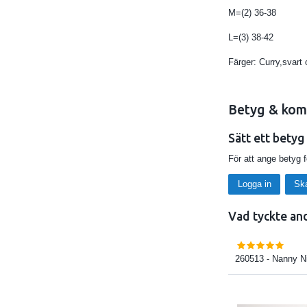
M=(2) 36-38
L=(3) 38-42
Färger: Curry,svart 
Betyg & kom
Sätt ett betyg
För att ange betyg 
Logga in
Sk
Vad tyckte an
260513
- Nanny N