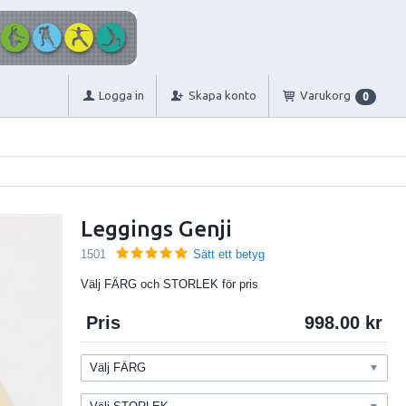
Logga in
Skapa konto
Varukorg
0
Leggings Genji
1501
Sätt ett betyg
Välj FÄRG och STORLEK för pris
Pris
998.00