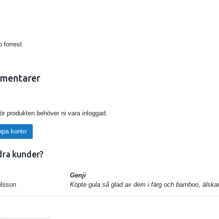
o forrest
mentarer
för produkten behöver ni vara inloggad.
apa konto
dra kunder?
Genji
ilsson
Köpte gula så glad av dem i färg och bamboo, älskar