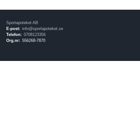
Sportapoteket AB
E-post:
info@sportapoteket.se
Telefon:
0708123356
Org.nr:
556268-7870