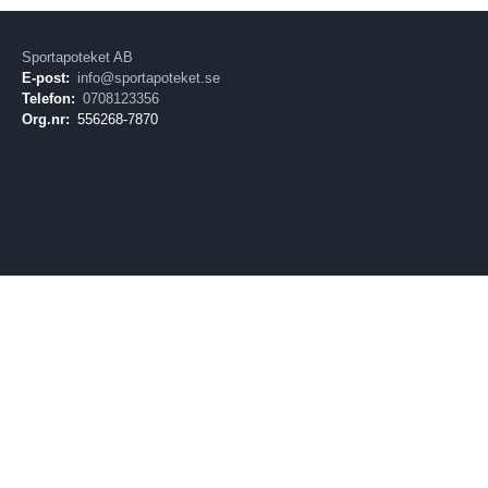
Sportapoteket AB
E-post:
info@sportapoteket.se
Telefon:
0708123356
Org.nr:
556268-7870