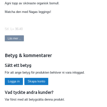
Agni topp av skönaste organisk bomull.
Matcha den med Nagas leggings!
Stl. L= 36-40
Välj en fin Apricote färg eller en Laurel (grön)
Läs mer ...
Betyg & kommentarer
Discover our organic cotton yoga bra, designed to combine comfort,
Sätt ett betyg
support and environmental friendliness. Made from certified organic
För att ange betyg för produkten behöver ni vara inloggad.
cotton, our bra is soft and breathable for a naturally comfortable feel.
The snug fit and optimal support offer a seamless fit during your yoga
Logga in
Skapa konto
sessions.
Vad tyckte andra kunder?
Var först med att betygsätta denna produkt.