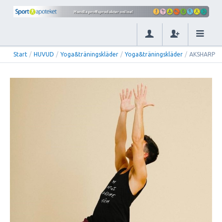
Start
/
HUVUD
/
Yoga&träningskläder
/
Yoga&träningskläder
/
AKSHARP