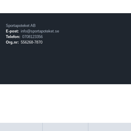
Sportapoteket AB
E-post:
info@sportapoteket.se
Telefon:
0708123356
Org.nr:
556268-7870