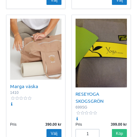
Välj
Välj
Marga väska
1410
RESEYOGA
SKOGSGRÖN
699SG
Pris
390.00
Pris
399.00
Välj
Köp