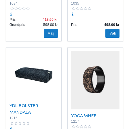
1034
1035
Pris
418.60
Grundpris
598.00
Pris
498.00
Välj
Välj
YDL BOLSTER
MANDALA
YOGA WHEEL
1216
1217