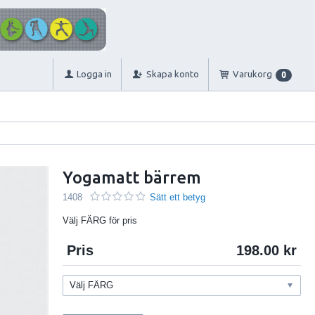
Logga in
Skapa konto
Varukorg
0
Yogamatt bärrem
1408
Sätt ett betyg
Välj FÄRG för pris
Pris
198.00