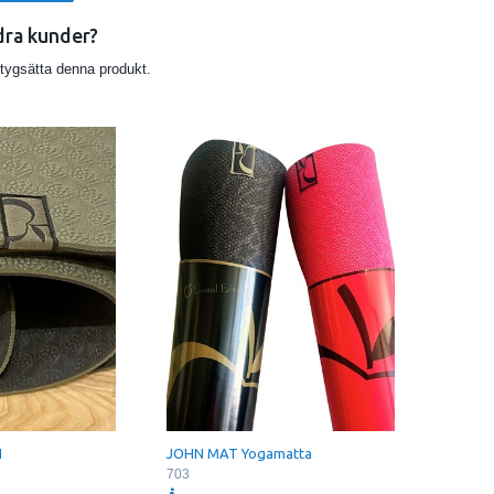
dra kunder?
etygsätta denna produkt.
N
JOHN MAT Yogamatta
703