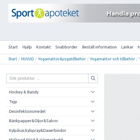
Start
Hjälp
Kontakt
Snabborder
Beställ information
Länkar
Start
/
HUVUD
/
Yogamattor&yogatillbehör
/
Yogamattor och tillbehör
/
Hockey & Bandy
Tejp
Desinfektionsmedel
Bänkpapper&Oljor&Salvor
Kylpåsar,kylspray&Dauerbindor
McDavid Stöd & Värmeskydd