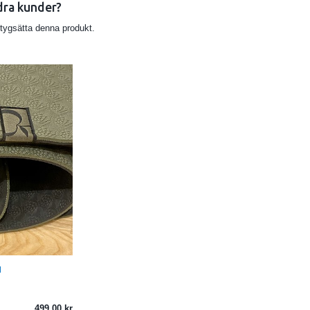
dra kunder?
etygsätta denna produkt.
N
499.00