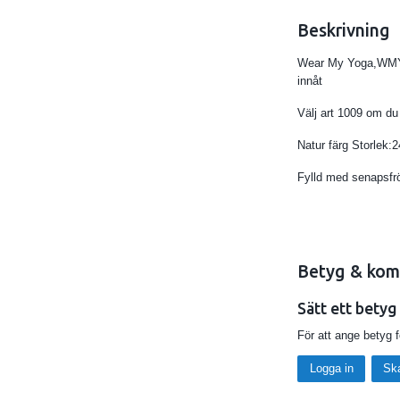
Beskrivning
Wear My Yoga,WMY:s
innåt
Välj art 1009 om du
Natur färg Storlek
Fylld med senapsfr
Betyg & kom
Sätt ett betyg
För att ange betyg 
Logga in
Sk