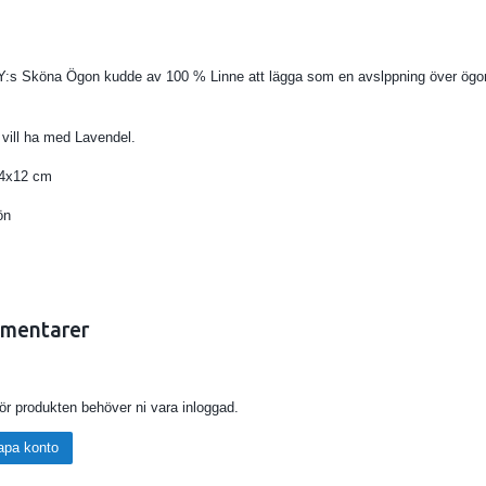
 Sköna Ögon kudde av 100 % Linne att lägga som en avslppning över ögonen, 
 vill ha med Lavendel.
:24x12 cm
ön
mentarer
för produkten behöver ni vara inloggad.
apa konto