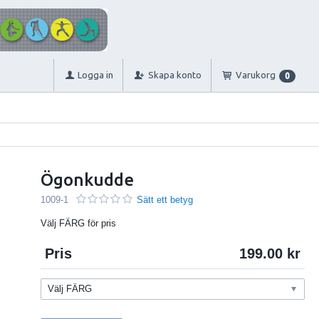
Logga in
Skapa konto
Varukorg
0
Ögonkudde
1009-1
Sätt ett betyg
Välj FÄRG för pris
Pris
199.00