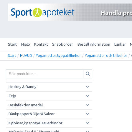
Start
Hjälp
Kontakt
Snabborder
Beställ information
Länkar
Start
/
HUVUD
/
Yogamattor&yogatillbehör
/
Yogamattor och tillbehör
/
Hockey & Bandy
Tejp
Desinfektionsmedel
Bänkpapper&Oljor&Salvor
Kylpåsar,kylspray&Dauerbindor
McDavid Stöd & Värmeskydd