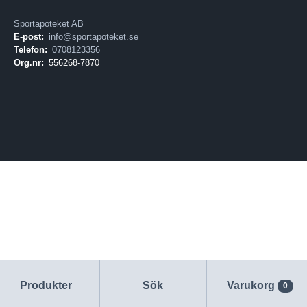
Sportapoteket AB
E-post:
info@sportapoteket.se
Telefon:
0708123356
Org.nr:
556268-7870
Produkter
Sök
Varukorg
0