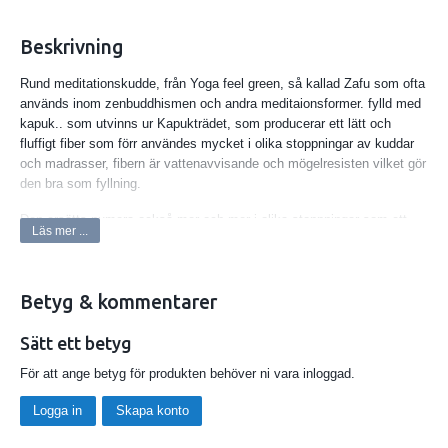
Beskrivning
Rund meditationskudde, från Yoga feel green, så kallad Zafu som ofta
används inom zenbuddhismen och andra meditaionsformer. fylld med
kapuk.. som utvinns ur Kapukträdet, som producerar ett lätt och
fluffigt fiber som förr användes mycket i olika stoppningar av kuddar
och madrasser, fibern är vattenavvisande och mögelresisten vilket gör
den bra som fyllning.
Den ersätts numera också mer och mer i olika stoppningar som ett
Läs mer ...
alternativ till dun, bomull och annan fyllnng!
Meditaionskudden är 30 cm i diameter, finns 1 kvar i en Rödbrun färg
(coco) Vikt ca 1 kg
Betyg & kommentarer
Tvättas i 40 grader
Sätt ett betyg
Knip den sista meditaionskudden
För att ange betyg för produkten behöver ni vara inloggad.
Logga in
Skapa konto