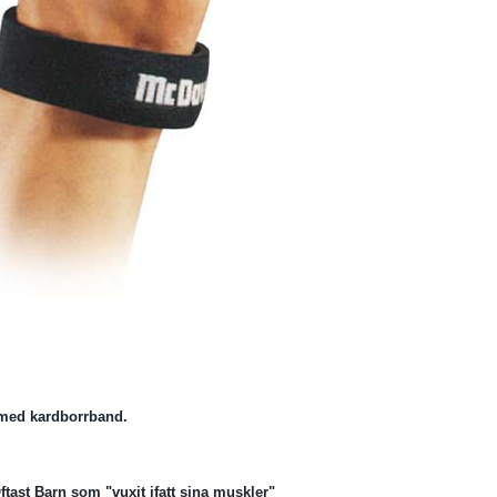
s med kardborrband.
Oftast Barn som "vuxit ifatt sina muskler"