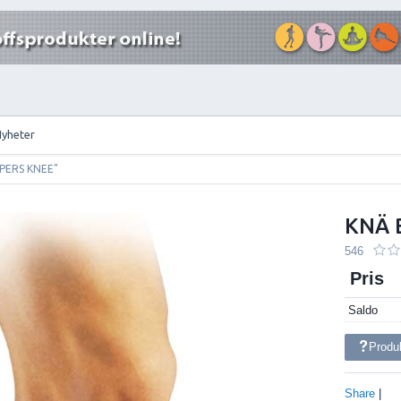
Nyheter
PERS KNEE"
KNÄ 
546
Pris
Saldo
Produ
Share
|