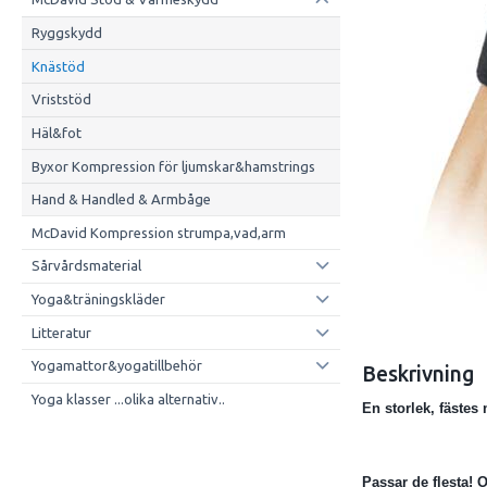
Ryggskydd
Knästöd
Vriststöd
Häl&fot
Byxor Kompression för ljumskar&hamstrings
Hand & Handled & Armbåge
McDavid Kompression strumpa,vad,arm
Sårvårdsmaterial
Yoga&träningskläder
Litteratur
Yogamattor&yogatillbehör
Beskrivning
Yoga klasser ...olika alternativ..
En storlek, fäste
Passar de flesta! 