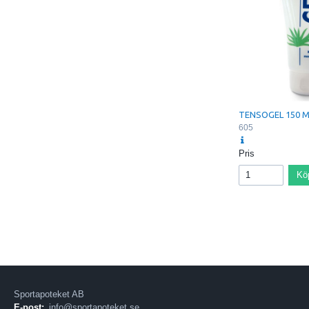
TENSOGEL 150 
605
Pris
Kö
Sportapoteket AB
E-post:
info@sportapoteket.se