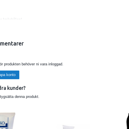
r knäskålen!
mentarer
för produkten behöver ni vara inloggad.
apa konto
dra kunder?
etygsätta denna produkt.