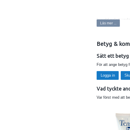
Insydd pelott unde
Läs mer ...
Betyg & kom
Sätt ett betyg
För att ange betyg 
Logga in
Sk
Vad tyckte an
Var först med att b