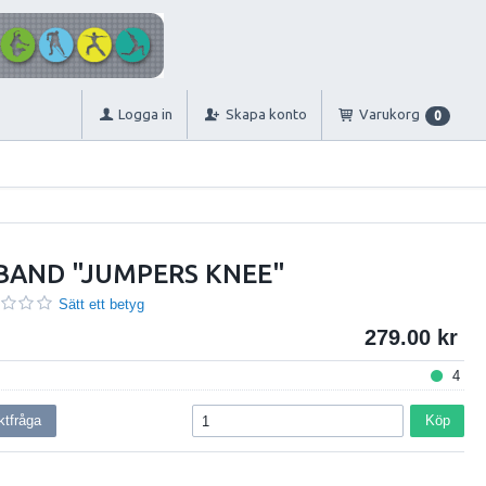
Logga in
Skapa konto
Varukorg
0
BAND "JUMPERS KNEE"
Sätt ett betyg
279.00
4
ktfråga
Köp