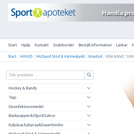
Start
Hjälp
Kontakt
Snabborder
Beställ information
Länkar
Start
/
HUVUD
/
McDavid Stöd & Värmeskydd
/
Knästöd
/
KNÄ BAND "JUM
Hockey & Bandy
Tejp
Desinfektionsmedel
Bänkpapper&Oljor&Salvor
Kylpåsar,kylspray&Dauerbindor
McDavid Stöd & Värmeskydd