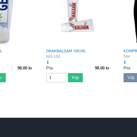
ML
DRAKBALSAM 100 ML
KOMPR
603-150
504
98.00
Pris
98.00
Pris
p
Köp
Välj